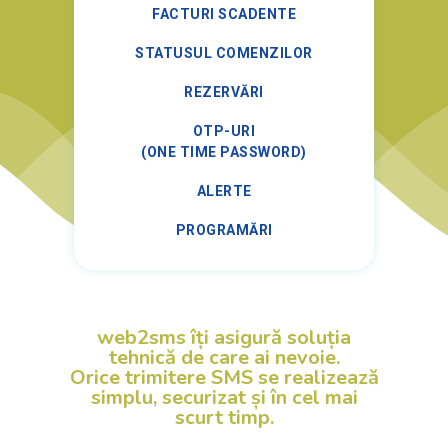
Înregistrare
FACTURI SCADENTE
Autentificare
STATUSUL COMENZILOR
REZERVĂRI
OTP-URI
(ONE TIME PASSWORD)
ALERTE
PROGRAMĂRI
web2sms îți asigură soluția
tehnică de care ai nevoie.
Orice trimitere SMS se realizează
simplu, securizat și în cel mai
scurt timp.