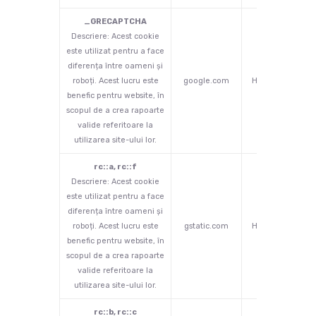
_GRECAPTCHA
Descriere: Acest cookie
este utilizat pentru a face
diferența între oameni și
roboți. Acest lucru este
google.com
HTTP
180 
benefic pentru website, în
scopul de a crea rapoarte
valide referitoare la
utilizarea site-ului lor.
rc::a, rc::f
Descriere: Acest cookie
este utilizat pentru a face
diferența între oameni și
roboți. Acest lucru este
gstatic.com
HTML
persi
benefic pentru website, în
scopul de a crea rapoarte
valide referitoare la
utilizarea site-ului lor.
rc::b, rc::c