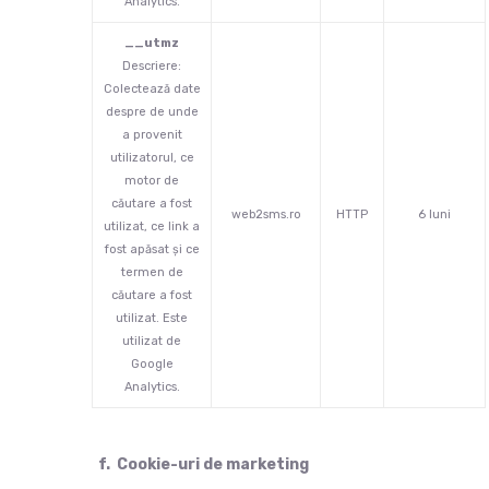
Analytics.
__utmz
Descriere:
Colectează date
despre de unde
a provenit
utilizatorul, ce
motor de
căutare a fost
web2sms.ro
HTTP
6 luni
utilizat, ce link a
fost apăsat și ce
termen de
căutare a fost
utilizat. Este
utilizat de
Google
Analytics.
f. Cookie-uri de marketing