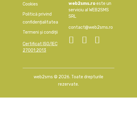
web2sms.ro
este un
Cookies
serviciu al WEB2SMS
Politică privind
SRL
confidențialitatea
contact@web2sms.ro
Termeni și condiții
Certificat ISO/IEC
27001:2013
web2sms ©
2026
. Toate drepturile
rezervate.