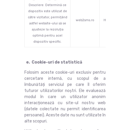
Descriere: Determină ce
dispozitiv este utilizat de
către vizitator, permițând
web2sms.ro
HTTP
1 
astfel website-ului să se
ajusteze la rezoluția
optimă pentru acel
dispozitiv specific.
e. Cookie-uri de statistică
Folosim aceste cookie-uri exclusiv pentru
cercetare internă, cu scopul de a
îmbunătăți serviciul pe care îl oferim
tuturor utilizatorilor noștri. Ele evaluează
modul în care un utilizator anonim
interacționează cu site-ul nostru web
(datele colectate nu permit identificarea
persoanei). Aceste date nu sunt utilizate în
alte scopuri.