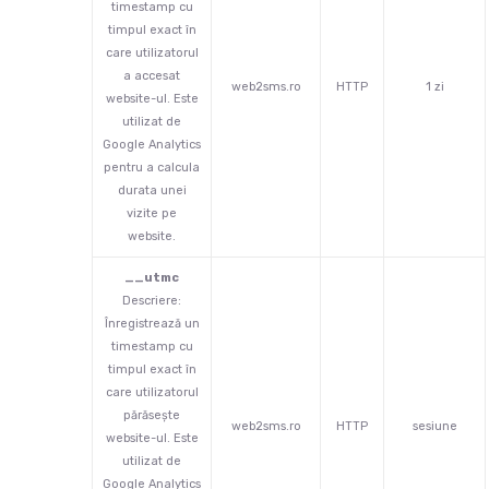
timestamp cu
timpul exact în
care utilizatorul
a accesat
web2sms.ro
HTTP
1 zi
website-ul. Este
utilizat de
Google Analytics
pentru a calcula
durata unei
vizite pe
website.
__utmc
Descriere:
Înregistrează un
timestamp cu
timpul exact în
care utilizatorul
părăsește
web2sms.ro
HTTP
sesiune
website-ul. Este
utilizat de
Google Analytics