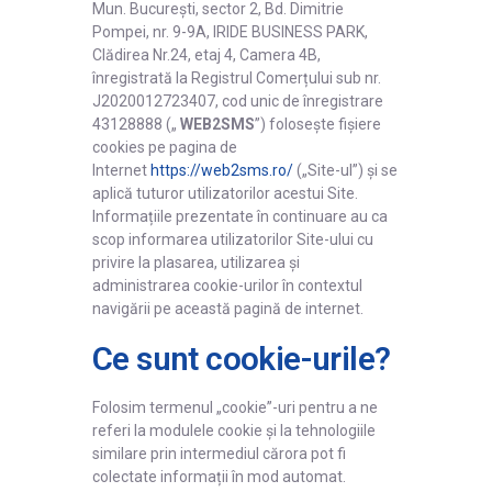
Înregistrare
Mun. București, sector 2, Bd. Dimitrie
Pompei, nr. 9-9A, IRIDE BUSINESS PARK,
Autentificare
Clădirea Nr.24, etaj 4, Camera 4B,
înregistrată la Registrul Comerțului sub nr.
J2020012723407, cod unic de înregistrare
43128888 („
WEB2SMS
”) folosește fișiere
cookies pe pagina de
Internet
https://web2sms.ro/
(„Site-ul”) și se
aplică tuturor utilizatorilor acestui Site.
Informațiile prezentate în continuare au ca
scop informarea utilizatorilor Site-ului cu
privire la plasarea, utilizarea și
administrarea cookie-urilor în contextul
navigării pe această pagină de internet.
Ce sunt cookie-urile?
Folosim termenul „cookie”-uri pentru a ne
referi la modulele cookie și la tehnologiile
similare prin intermediul cărora pot fi
colectate informații în mod automat.