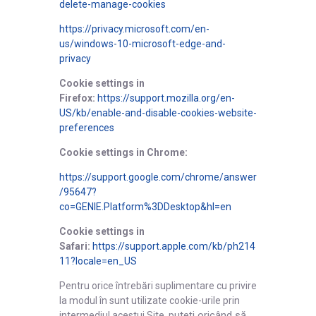
delete-manage-cookies
https://privacy.microsoft.com/en-
us/windows-10-microsoft-edge-and-
privacy
Cookie settings in
Firefox:
https://support.mozilla.org/en-
US/kb/enable-and-disable-cookies-website-
preferences
Cookie settings in Chrome:
https://support.google.com/chrome/answer
/95647?
co=GENIE.Platform%3DDesktop&hl=en
Cookie settings in
Safari:
https://support.apple.com/kb/ph214
11?locale=en_US
Pentru orice întrebări suplimentare cu privire
la modul în sunt utilizate cookie-urile prin
uteți oricând să
intermediul acestui Site, p