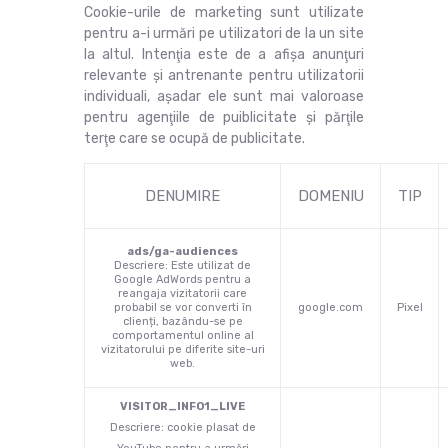
Cookie-urile de marketing sunt utilizate
pentru a-i urmări pe utilizatori de la un site
la altul. Intenţia este de a afişa anunţuri
relevante şi antrenante pentru utilizatorii
individuali, aşadar ele sunt mai valoroase
pentru agenţiile de puiblicitate şi părţile
terţe care se ocupă de publicitate.
DENUMIRE
DOMENIU
TIP
ads/ga-audiences
Descriere: Este utilizat de
Google AdWords pentru a
reangaja vizitatorii care
probabil se vor converti în
google.com
Pixel
clienți, bazându-se pe
comportamentul online al
vizitatorului pe diferite site-uri
web.
VISITOR_INFO1_LIVE
Descriere: cookie plasat de