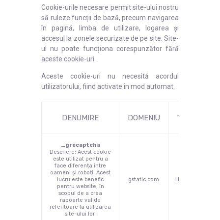
Cookie-urile necesare permit site-ului nostru
să ruleze funcții de bază, precum navigarea
în pagină, limba de utilizare, logarea și
accesul la zonele securizate de pe site. Site-
ul nu poate funcționa corespunzător fără
aceste cookie-uri.
Aceste cookie-uri nu necesită acordul
utilizatorului, fiind activate în mod automat.
DENUMIRE
DOMENIU
TIP
DUR
_grecaptcha
Descriere: Acest cookie
este utilizat pentru a
face diferența între
oameni și roboți. Acest
lucru este benefic
gstatic.com
HTML
ses
pentru website, în
scopul de a crea
rapoarte valide
referitoare la utilizarea
site-ului lor.