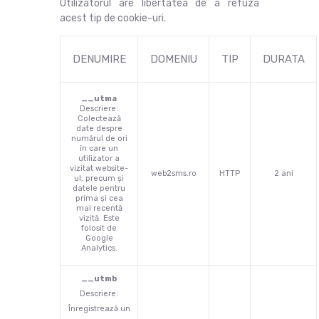
Utilizatorul are libertatea de a refuza
acest tip de cookie-uri.
DENUMIRE
DOMENIU
TIP
DURATA
__utma
Descriere:
Colectează
date despre
numărul de ori
în care un
utilizator a
vizitat website-
web2sms.ro
HTTP
2 ani
ul, precum și
datele pentru
prima și cea
mai recentă
vizită. Este
folosit de
Google
Analytics.
__utmb
Descriere:
Înregistrează un