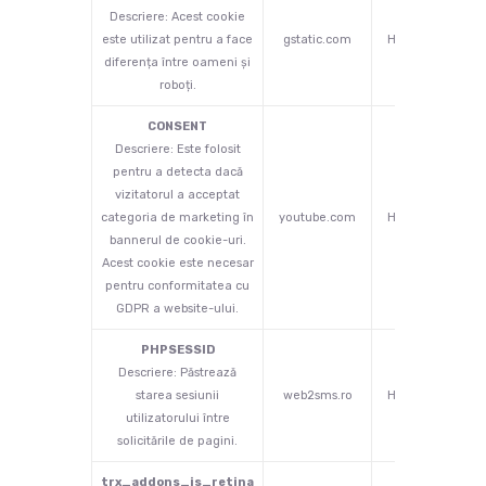
Descriere: Acest cookie
este utilizat pentru a face
gstatic.com
HTML
ses
diferența între oameni și
roboți.
CONSENT
Descriere: Este folosit
pentru a detecta dacă
vizitatorul a acceptat
categoria de marketing în
youtube.com
HTTP
2 
bannerul de cookie-uri.
Acest cookie este necesar
pentru conformitatea cu
GDPR a website-ului.
PHPSESSID
Descriere: Păstrează
starea sesiunii
web2sms.ro
HTTP
ses
utilizatorului între
solicitările de pagini.
trx_addons_is_retina