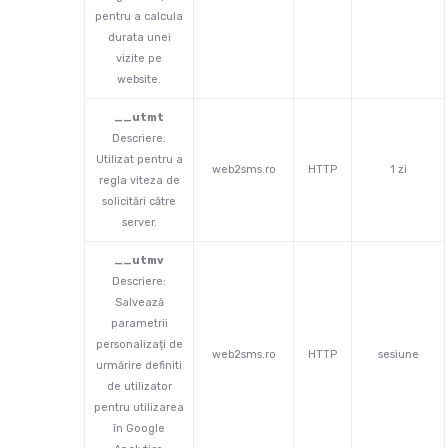
pentru a calcula
durata unei
vizite pe
website.
__utmt
Descriere:
Utilizat pentru a
web2sms.ro
HTTP
1 zi
regla viteza de
solicitări către
server.
__utmv
Descriere:
Salvează
parametrii
personalizați de
web2sms.ro
HTTP
sesiune
urmărire definiti
de utilizator
pentru utilizarea
în Google