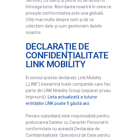
Service), cu clienți și peste 30 de birouri în
Înregistrare
întreaga lume. Abordarea noastră în ceea ce
privește conformitatea este una globală.
Autentificare
Citiți mai multe despre cum și de ce
colectăm date și cum gestionăm datele
noastre.
DECLARAȚIE DE
CONFIDENȚIALITATE
LINK MOBILITY
În sensul acestei declarații, Link Mobility
(„LINK”) înseamnă toate companiile care fac
parte din LINK Mobility Group (separat și/sau
împreună).
Lista actualizată a tuturor
entităților LINK poate fi găsită aici
.
Fiecare subsidiară este responsabilă pentru
prelucrarea Datelor cu Caracter Personal în
conformitate cu această Declarație de
Confidențialitate. Operatorul de Date pentru