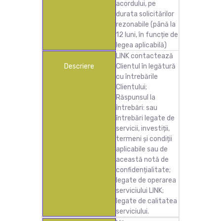
acordului, pe
durata solicitărilor
rezonabile (până la
12 luni, în funcție de
legea aplicabilă)
LINK contactează
Descriere
Clientul în legătură
cu întrebările
Clientului;
Răspunsul la
întrebări: sau
întrebări legate de
servicii, investiții,
termeni și condiții
aplicabile sau de
această notă de
confidențialitate;
legate de operarea
serviciului LINK;
legate de calitatea
serviciului.