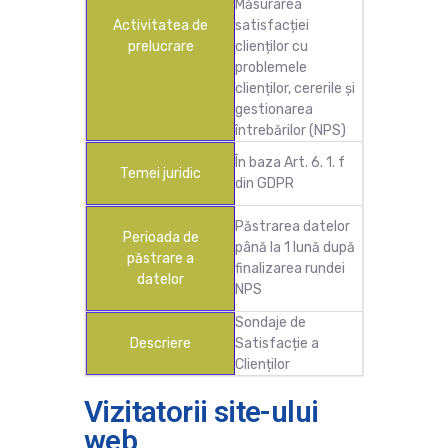
Măsurarea
Activitatea de
satisfacției
prelucrare
clienților cu
problemele
clienților, cererile și
gestionarea
întrebărilor (NPS)
În baza Art. 6. 1. f
Temei juridic
din GDPR
Păstrarea datelor
Perioada de
până la 1 lună după
păstrare a
finalizarea rundei
datelor
NPS
Sondaje de
Descriere
Satisfacție a
Clienților
Vizitatorii site-ului
web