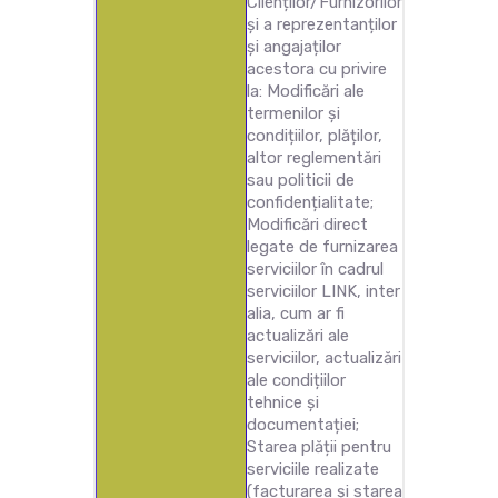
Clienților/Furnizorilor
și a reprezentanților
și angajaților
acestora cu privire
la: Modificări ale
termenilor și
condițiilor, plăților,
altor reglementări
sau politicii de
confidențialitate;
Modificări direct
legate de furnizarea
serviciilor în cadrul
serviciilor LINK, inter
alia, cum ar fi
actualizări ale
serviciilor, actualizări
ale condițiilor
tehnice și
documentației;
Starea plății pentru
serviciile realizate
(facturarea și starea