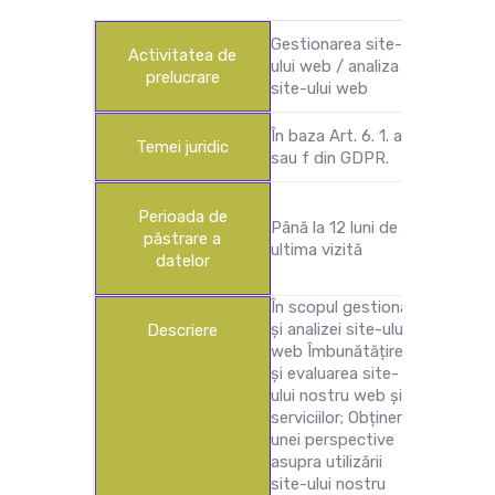
Gestionarea site-
Activitatea de
ului web / analiza
prelucrare
site-ului web
În baza Art. 6. 1. a
Temei juridic
sau f din GDPR.
Perioada de
Până la 12 luni de la
păstrare a
ultima vizită
datelor
În scopul gestionării
și analizei site-ului
Descriere
web Îmbunătățirea
și evaluarea site-
ului nostru web și a
serviciilor; Obținerea
unei perspective
asupra utilizării
site-ului nostru