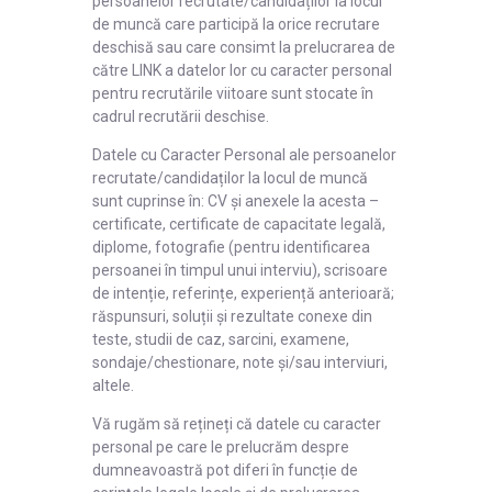
persoanelor recrutate/candidaților la locul
de muncă care participă la orice recrutare
deschisă sau care consimt la prelucrarea de
către LINK a datelor lor cu caracter personal
pentru recrutările viitoare sunt stocate în
cadrul recrutării deschise.
Datele cu Caracter Personal ale persoanelor
recrutate/candidaților la locul de muncă
sunt cuprinse în: CV și anexele la acesta –
certificate, certificate de capacitate legală,
diplome, fotografie (pentru identificarea
persoanei în timpul unui interviu), scrisoare
de intenție, referințe, experiență anterioară;
răspunsuri, soluții și rezultate conexe din
teste, studii de caz, sarcini, examene,
sondaje/chestionare, note și/sau interviuri,
altele.
Vă rugăm să rețineți că datele cu caracter
personal pe care le prelucrăm despre
dumneavoastră pot diferi în funcție de