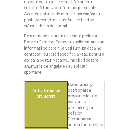
noastre web sau de e-mail. Vă putem
solicita să furnizați informații personale.
Acestea pot include numele, adresa/codul
poștal/orașul/țara, numărul de telefon
și/sau adresa de e-mail.
De asemenea, putem colecta și prelucra
Date cu Caracter Personal suplimentare sau
informații pe care ni le veți furniza dacă ne
contactați cu cereri specifice și/sau pentru a
aplica la posturi vacante, întrebări despre
anunțurile de angajare sau aplicații
spontane.
Elaborarea și
gestionarea
Activitatea de
propunerilor de
prelucrare
vânzări, a
ofertelor și a
cotelor,
Gestionarea
conturilor clienților