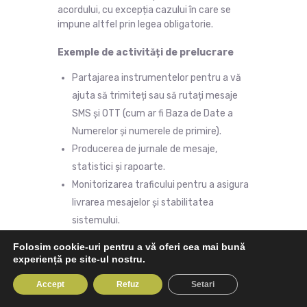
acordului, cu excepția cazului în care se
impune altfel prin legea obligatorie.
Exemple de activități de prelucrare
Partajarea instrumentelor pentru a vă
ajuta să trimiteți sau să rutați mesaje
SMS și OTT (cum ar fi Baza de Date a
Numerelor și numerele de primire).
Producerea de jurnale de mesaje,
statistici și rapoarte.
Monitorizarea traficului pentru a asigura
livrarea mesajelor și stabilitatea
sistemului.
Gestionarea/colectarea
Folosim cookie-uri pentru a vă oferi cea mai bună
consimțămintelor Persoanelor Vizate în
experiență pe site-ul nostru.
numele Clientului.
Accept
Refuz
Setari
Stocarea și gestionarea informațiilor