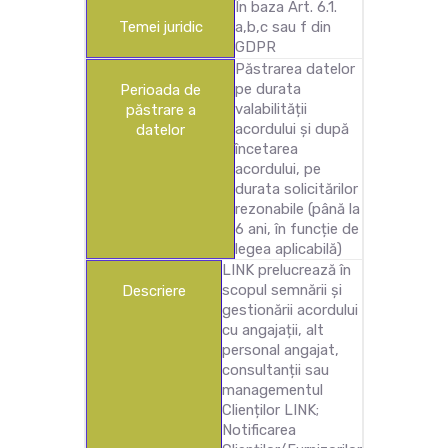
În baza Art. 6.1.
Temei juridic
a,b,c sau f din
GDPR
Păstrarea datelor
pe durata
Perioada de
valabilității
păstrare a
acordului și după
datelor
încetarea
acordului, pe
durata solicitărilor
rezonabile (până la
6 ani, în funcție de
legea aplicabilă)
LINK prelucrează în
scopul semnării și
Descriere
gestionării acordului
cu angajații, alt
personal angajat,
consultanții sau
managementul
Clienților LINK;
Notificarea