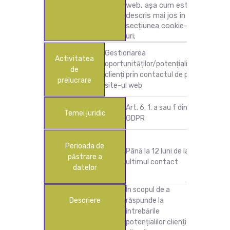
web, așa cum este
descris mai jos în
secțiunea cookie-
uri;
Gestionarea
Activitatea
oportunităților/potențialilor
de
clienți prin contactul de pe
prelucrare
site-ul web
Art. 6. 1. a sau f din
Temei juridic
GDPR
Perioada de
Până la 12 luni de la
păstrare a
ultimul contact
datelor
În scopul de a
Descriere
răspunde la
întrebările
potențialilor clienți și