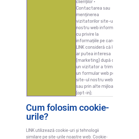
clienților ·
Contactarea sau
menținerea
vizitatorilor site-ului
nostru web informați
cu privire la
informațiile pe care
LINK consideră că le-
ar putea interesa
(marketing) după ce
un vizitator a trimis
un formular web pe
site-ul nostru web
sau prin alte mijloace
(opt-in);
Cum folosim cookie-
urile?
LINK utilizează cookie-uri și tehnologii
similare pe site-urile noastre web. Cookie-