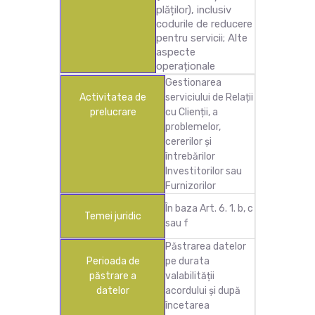
plăților), inclusiv
codurile de reducere
pentru servicii; Alte
aspecte
operaționale
Gestionarea
Activitatea de
serviciului de Relații
prelucrare
cu Clienții, a
problemelor,
cererilor și
întrebărilor
Investitorilor sau
Furnizorilor
În baza Art. 6. 1. b, c
Temei juridic
sau f
Păstrarea datelor
Perioada de
pe durata
păstrare a
valabilității
datelor
acordului și după
încetarea