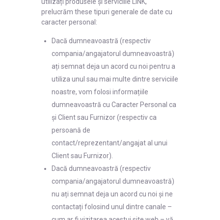
utilizați produsele și serviciile LINK,
prelucrăm these tipuri generale de date cu
caracter personal:
Dacă dumneavoastră (respectiv
compania/angajatorul dumneavoastră)
ați semnat deja un acord cu noi pentru a
utiliza unul sau mai multe dintre serviciile
noastre, vom folosi informațiile
dumneavoastră cu Caracter Personal ca
și Client sau Furnizor (respectiv ca
persoană de
contact/reprezentant/angajat al unui
Client sau Furnizor).
Dacă dumneavoastră (respectiv
compania/angajatorul dumneavoastră)
nu ați semnat deja un acord cu noi și ne
contactați folosind unul dintre canale –
cum ar fi vizitarea acestui site web – vă