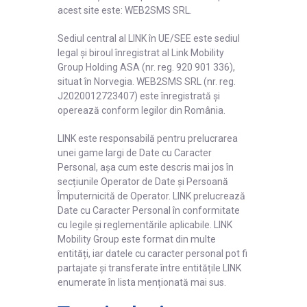
acest site este: WEB2SMS SRL.
Sediul central al LINK în UE/SEE este sediul
legal și biroul înregistrat al Link Mobility
Group Holding ASA (nr. reg. 920 901 336),
situat în Norvegia. WEB2SMS SRL (nr. reg.
J2020012723407) este înregistrată și
operează conform legilor din România.
LINK este responsabilă pentru prelucrarea
unei game largi de Date cu Caracter
Personal, așa cum este descris mai jos în
secțiunile Operator de Date și Persoană
Împuternicită de Operator. LINK prelucrează
Date cu Caracter Personal în conformitate
cu legile și reglementările aplicabile. LINK
Mobility Group este format din multe
entități, iar datele cu caracter personal pot fi
partajate și transferate între entitățile LINK
enumerate în lista menționată mai sus.