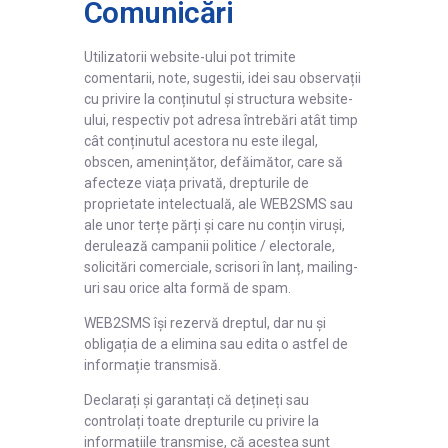
Comunicări
Utilizatorii website-ului pot trimite
comentarii, note, sugestii, idei sau observații
cu privire la conținutul și structura website-
ului, respectiv pot adresa întrebări atât timp
cât conținutul acestora nu este ilegal,
obscen, amenințător, defăimător, care să
afecteze viața privată, drepturile de
proprietate intelectuală, ale WEB2SMS sau
ale unor terțe părți și care nu conțin viruși,
derulează campanii politice / electorale,
solicitări comerciale, scrisori în lanț, mailing-
uri
sau orice alta formă de spam.
WEB2SMS își rezervă dreptul, dar nu și
obligația de a elimina sau edita o astfel de
informație transmisă.
Declarați și garantați că dețineți sau
controlați toate drepturile cu privire la
informațiile transmise, că acestea sunt