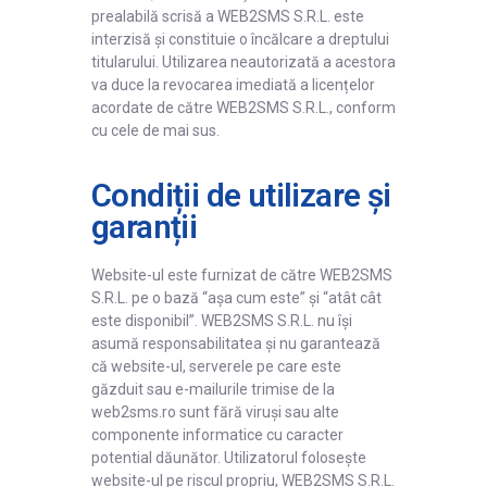
prealabilă scrisă a WEB2SMS S.R.L. este
interzisă și constituie o încălcare a dreptului
titularului. Utilizarea neautorizată a acestora
va duce la revocarea imediată a licențelor
acordate de către WEB2SMS S.R.L., conform
cu cele de mai sus.
Condiții de utilizare și
garanții
Website-ul este furnizat de către WEB2SMS
S.R.L. pe o bază “așa cum este” și “atât cât
este disponibil”. WEB2SMS S.R.L. nu își
asumă responsabilitatea și nu garantează
că website-ul, serverele pe care este
găzduit sau e-mailurile trimise de la
web2sms.ro sunt fără viruși sau alte
componente informatice cu caracter
potential dăunător. Utilizatorul folosește
website-ul pe riscul propriu, WEB2SMS S.R.L.