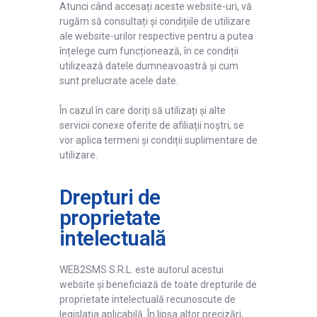
Atunci când accesați aceste website-uri, vă
rugăm să consultați și condițiile de utilizare
ale website-urilor respective pentru a putea
înțelege cum funcționează, în ce condiții
utilizează datele dumneavoastră și cum
sunt prelucrate acele date.
În cazul în care doriți să utilizați și alte
servicii conexe oferite de afiliații noștri, se
vor aplica termeni și condiții suplimentare de
utilizare.
Drepturi de
proprietate
intelectuală
WEB2SMS S.R.L. este autorul acestui
website și beneficiază de toate drepturile de
proprietate intelectuală recunoscute de
legislația aplicabilă. În lipsa altor precizări,