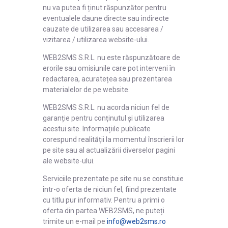
nu va putea fi ținut răspunzător pentru
eventualele daune directe sau indirecte
cauzate de utilizarea sau accesarea /
vizitarea / utilizarea website-ului.
WEB2SMS S.R.L. nu este răspunzătoare de
erorile sau omisiunile care pot interveni în
redactarea, acuratețea sau prezentarea
materialelor de pe website.
WEB2SMS S.R.L. nu acorda niciun fel de
garanție pentru conținutul și utilizarea
acestui site. Informațiile publicate
corespund realității la momentul înscrierii lor
pe site sau al actualizării diverselor pagini
ale website-ului.
Serviciile prezentate pe site nu se constituie
într-o oferta de niciun fel, fiind prezentate
cu titlu pur informativ. Pentru a primi o
oferta din partea WEB2SMS, ne puteți
trimite un e-mail pe
info@web2sms.ro