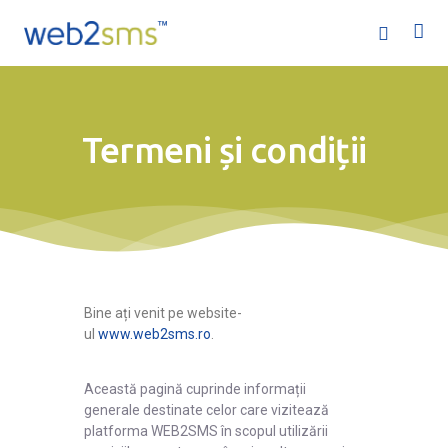
Termeni și condiții
Acasă
Servicii
Ofertă
Bine ați venit pe website-
ul
www.web2sms.ro
.
Companie
Această pagină cuprinde informații
Ajutor
generale destinate celor care vizitează
platforma WEB2SMS în scopul utilizării