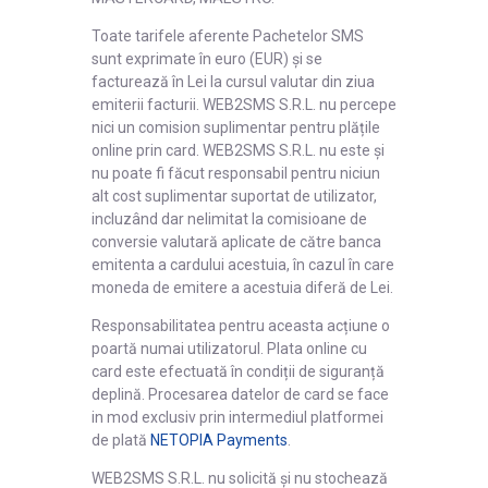
Toate tarifele aferente Pachetelor SMS
sunt exprimate în euro (EUR) și se
facturează în Lei la cursul valutar din ziua
emiterii facturii. WEB2SMS S.R.L. nu percepe
nici un comision suplimentar pentru plățile
online prin card. WEB2SMS S.R.L. nu este și
nu poate fi făcut responsabil pentru niciun
alt cost suplimentar suportat de utilizator,
incluzând dar nelimitat la comisioane de
conversie valutară aplicate de către banca
emitenta a cardului acestuia, în cazul în care
moneda de emitere a acestuia diferă de Lei.
Responsabilitatea pentru aceasta acțiune o
poartă numai utilizatorul. Plata online cu
card este efectuată în condiții de siguranță
deplină. Procesarea datelor de card se face
in mod exclusiv prin intermediul platformei
de plată
NETOPIA Payments
.
WEB2SMS S.R.L. nu solicită și nu stochează