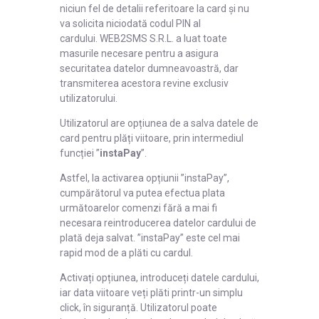
niciun fel de detalii referitoare la card și nu
va solicita niciodată codul PIN al
cardului. WEB2SMS S.R.L. a luat toate
masurile necesare pentru a asigura
securitatea datelor dumneavoastră, dar
transmiterea acestora revine exclusiv
utilizatorului.
Utilizatorul are opțiunea de a salva datele de
card pentru plăți viitoare, prin intermediul
funcției ”
instaPay
”.
Astfel, la activarea opțiunii ”instaPay”,
cumpărătorul va putea efectua plata
următoarelor comenzi fără a mai fi
necesara reintroducerea datelor cardului de
plată deja salvat. ”instaPay” este cel mai
rapid mod de a plăti cu cardul.
Activați opțiunea, introduceți datele cardului,
iar data viitoare veți plăti printr-un simplu
click, în siguranță. Utilizatorul poate