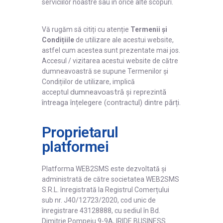
Înregistrare
serviciilor noastre sau în orice alte scopuri.
Autentificare
Vă rugăm să citiți cu atenție
Termenii și
Condițiile
de utilizare ale acestui website,
astfel cum acestea sunt prezentate mai jos.
Accesul / vizitarea acestui website de către
dumneavoastră se supune Termenilor și
Condițiilor de utilizare, implică
dumneavoastră
și reprezintă
acceptul
întreaga înțelegere (contractul) dintre părți.
Proprietarul
platformei
Platforma WEB2SMS este dezvoltată și
administrată de către societatea WEB2SMS
S.R.L. înregistrată la Registrul Comerțului
sub nr. J40/12723/2020, cod unic de
înregistrare 43128888, cu sediul în Bd.
Dimitrie Pompeiu 9-9A, IRIDE BUSINESS