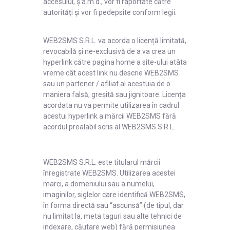
accesului, ș.a.m.d., vor fi raportate către
autorități și vor fi pedepsite conform legii.
WEB2SMS S.R.L. va acorda o licență limitată,
revocabilă și ne-exclusivă de a va crea un
hyperlink către pagina home a site-ului atâta
vreme cât acest link nu descrie WEB2SMS
sau un partener / afiliat al acestuia de o
maniera falsă, greșită sau jignitoare. Licența
acordata nu va permite utilizarea în cadrul
acestui hyperlink a mărcii WEB2SMS fără
acordul prealabil scris al WEB2SMS S.R.L.
WEB2SMS S.R.L. este titularul mărcii
înregistrate WEB2SMS. Utilizarea acestei
marci, a domeniului sau a numelui,
imaginilor, siglelor care identifică WEB2SMS,
în forma directă sau “ascunsă” (de tipul, dar
nu limitat la, meta taguri sau alte tehnici de
indexare, căutare web) fără permisiunea