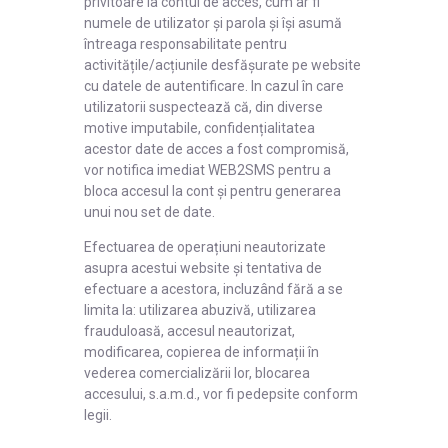
privitoare la contul de acces, cum ar fi
numele de utilizator și parola și își asumă
întreaga responsabilitate pentru
activitățile/acțiunile desfășurate pe website
cu datele de autentificare. In cazul în care
utilizatorii suspectează că, din diverse
motive imputabile, confidențialitatea
acestor date de acces a fost compromisă,
vor notifica imediat WEB2SMS pentru a
bloca accesul la cont și pentru generarea
unui nou set de date.
Efectuarea de operațiuni neautorizate
asupra acestui website și tentativa de
efectuare a acestora, incluzând fără a se
limita la: utilizarea abuzivă, utilizarea
frauduloasă, accesul neautorizat,
modificarea, copierea de informații în
vederea comercializării lor, blocarea
accesului, s.a.m.d., vor fi pedepsite conform
legii.