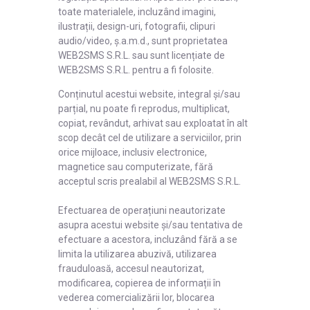
toate materialele, incluzând imagini,
ilustrații, design-uri, fotografii, clipuri
audio/video, ș.a.m.d., sunt proprietatea
WEB2SMS S.R.L. sau sunt licențiate de
WEB2SMS S.R.L. pentru a fi folosite.
Conținutul acestui website, integral și/sau
parțial, nu poate fi reprodus, multiplicat,
copiat, revândut, arhivat sau exploatat în alt
scop decât cel de utilizare a serviciilor, prin
orice mijloace, inclusiv electronice,
magnetice sau computerizate, fără
acceptul scris prealabil al WEB2SMS S.R.L.
Efectuarea de operațiuni neautorizate
asupra acestui website și/sau tentativa de
efectuare a acestora, incluzând fără a se
limita la utilizarea abuzivă, utilizarea
frauduloasă, accesul neautorizat,
modificarea, copierea de informații în
vederea comercializării lor, blocarea