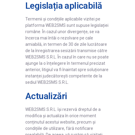
Legislația aplicabilă
Termenii și condițiile aplicabile vizitei pe
platforma WEB2SMS sunt supuse legislației
române. În cazul unor divergențe, se va
încerca mai întâi o rezolvare pe cale
amiabilă, in termen de 30 de zile lucrătoare
de la înregistrarea sesizării transmise către
WEB2SMS S.R.L. În cazul în care nu se poate
ajunge la o înțelegere în termenul precizat
anterior, litigiul va fi înaintat spre soluționare
instanței judecătorești competente de la
sediul WEB2SMS S.R.L.
Actualizări
WEB2SMS S.R.L. își rezervă dreptul de a
modifica și actualiza în orice moment
conținutul acestui website, precum și
condițiile de utilizare, fără notificare
prealabilă. De aceea, vă rugăm să vizitați