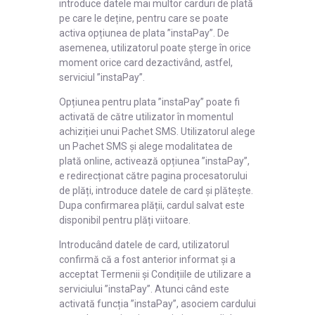
introduce datele mai multor carduri de plată
pe care le deține, pentru care se poate
activa opțiunea de plata ”instaPay”. De
asemenea, utilizatorul poate șterge în orice
moment orice card dezactivând, astfel,
serviciul ”instaPay”.
Opțiunea pentru plata ”instaPay” poate fi
activată de către utilizator în momentul
achiziției unui Pachet SMS. Utilizatorul alege
un Pachet SMS și alege modalitatea de
plată online, activează opțiunea ”instaPay”,
e redirecționat către pagina procesatorului
de plăți, introduce datele de card și plătește.
Dupa confirmarea plății, cardul salvat este
disponibil pentru plăți viitoare.
Introducând datele de card, utilizatorul
confirmă că a fost anterior informat și a
acceptat Termenii și Condițiile de utilizare a
serviciului ”instaPay”. Atunci când este
activată funcția ”instaPay”, asociem cardului