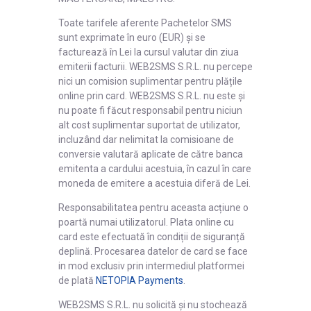
Toate tarifele aferente Pachetelor SMS
sunt exprimate în euro (EUR) și se
facturează în Lei la cursul valutar din ziua
emiterii facturii. WEB2SMS S.R.L. nu percepe
nici un comision suplimentar pentru plățile
online prin card. WEB2SMS S.R.L. nu este și
nu poate fi făcut responsabil pentru niciun
alt cost suplimentar suportat de utilizator,
incluzând dar nelimitat la comisioane de
conversie valutară aplicate de către banca
emitenta a cardului acestuia, în cazul în care
moneda de emitere a acestuia diferă de Lei.
Responsabilitatea pentru aceasta acțiune o
poartă numai utilizatorul. Plata online cu
card este efectuată în condiții de siguranță
deplină. Procesarea datelor de card se face
in mod exclusiv prin intermediul platformei
de plată
NETOPIA Payments
.
WEB2SMS S.R.L. nu solicită și nu stochează