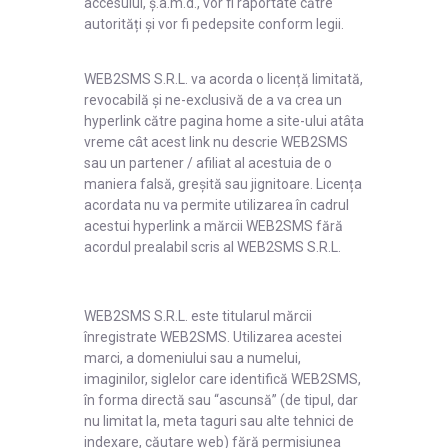
accesului, ș.a.m.d., vor fi raportate către
autorități și vor fi pedepsite conform legii.
WEB2SMS S.R.L. va acorda o licență limitată,
revocabilă și ne-exclusivă de a va crea un
hyperlink către pagina home a site-ului atâta
vreme cât acest link nu descrie WEB2SMS
sau un partener / afiliat al acestuia de o
maniera falsă, greșită sau jignitoare. Licența
acordata nu va permite utilizarea în cadrul
acestui hyperlink a mărcii WEB2SMS fără
acordul prealabil scris al WEB2SMS S.R.L.
WEB2SMS S.R.L. este titularul mărcii
înregistrate WEB2SMS. Utilizarea acestei
marci, a domeniului sau a numelui,
imaginilor, siglelor care identifică WEB2SMS,
în forma directă sau “ascunsă” (de tipul, dar
nu limitat la, meta taguri sau alte tehnici de
indexare, căutare web) fără permisiunea