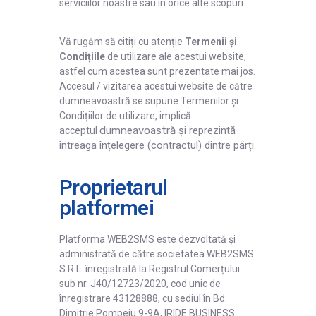
Înregistrare
serviciilor noastre sau în orice alte scopuri.
Autentificare
Vă rugăm să citiți cu atenție
Termenii și
Condițiile
de utilizare ale acestui website,
astfel cum acestea sunt prezentate mai jos.
Accesul / vizitarea acestui website de către
dumneavoastră se supune Termenilor și
Condițiilor de utilizare, implică
dumneavoastră
și reprezintă
acceptul
întreaga înțelegere (contractul) dintre părți.
Proprietarul
platformei
Platforma WEB2SMS este dezvoltată și
administrată de către societatea WEB2SMS
S.R.L. înregistrată la Registrul Comerțului
sub nr. J40/12723/2020, cod unic de
înregistrare 43128888, cu sediul în Bd.
Dimitrie Pompeiu 9-9A, IRIDE BUSINESS