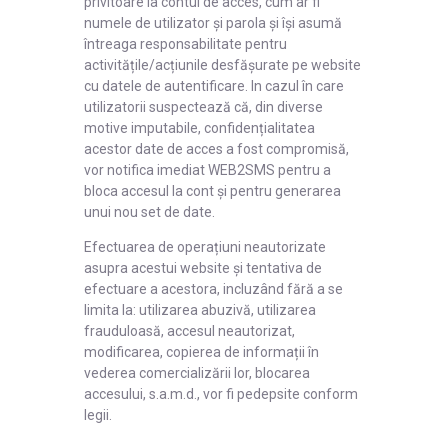
privitoare la contul de acces, cum ar fi
numele de utilizator și parola și își asumă
întreaga responsabilitate pentru
activitățile/acțiunile desfășurate pe website
cu datele de autentificare. In cazul în care
utilizatorii suspectează că, din diverse
motive imputabile, confidențialitatea
acestor date de acces a fost compromisă,
vor notifica imediat WEB2SMS pentru a
bloca accesul la cont și pentru generarea
unui nou set de date.
Efectuarea de operațiuni neautorizate
asupra acestui website și tentativa de
efectuare a acestora, incluzând fără a se
limita la: utilizarea abuzivă, utilizarea
frauduloasă, accesul neautorizat,
modificarea, copierea de informații în
vederea comercializării lor, blocarea
accesului, s.a.m.d., vor fi pedepsite conform
legii.