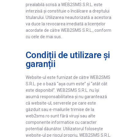
prealabilă scrisă a WEB2SMS S.R.L. este
interzisă și constituie o încălcare a dreptului
titularului. Utilizarea neautorizată a acestora
va duce la revocarea imediată a licențelor
acordate de către WEB2SMS S.R.L., conform
cu cele de mai sus.
Condiții de utilizare și
garanții
Website-ul este furnizat de către WEB2SMS
S.R.L. pe o bază “așa cum este” și “atât cât
este disponibil”. WEB2SMS S.R.L. nu își
asumă responsabilitatea și nu garantează
că website-ul, serverele pe care este
găzduit sau e-mailurile trimise de la
web2sms.ro sunt fără viruși sau alte
componente informatice cu caracter
potential dăunător. Utilizatorul folosește
website-ul pe riscul propriu, WEB2SMS S.R.L.