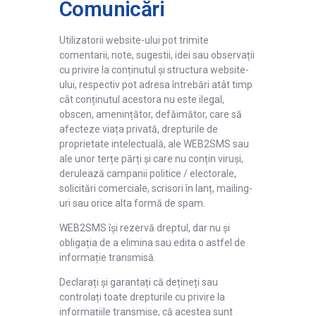
Comunicări
Utilizatorii website-ului pot trimite
comentarii, note, sugestii, idei sau observații
cu privire la conținutul și structura website-
ului, respectiv pot adresa întrebări atât timp
cât conținutul acestora nu este ilegal,
obscen, amenințător, defăimător, care să
afecteze viața privată, drepturile de
proprietate intelectuală, ale WEB2SMS sau
ale unor terțe părți și care nu conțin viruși,
derulează campanii politice / electorale,
solicitări comerciale, scrisori în lanț, mailing-
uri
sau orice alta formă de spam.
WEB2SMS își rezervă dreptul, dar nu și
obligația de a elimina sau edita o astfel de
informație transmisă.
Declarați și garantați că dețineți sau
controlați toate drepturile cu privire la
informațiile transmise, că acestea sunt