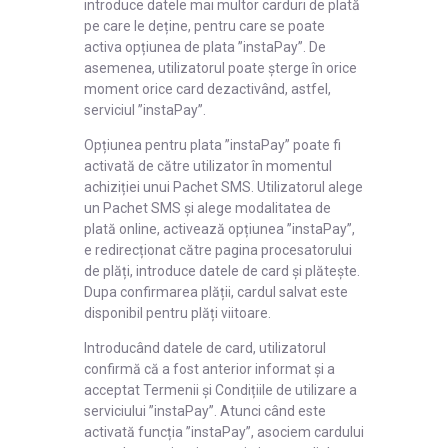
introduce datele mai multor carduri de plată
pe care le deține, pentru care se poate
activa opțiunea de plata ”instaPay”. De
asemenea, utilizatorul poate șterge în orice
moment orice card dezactivând, astfel,
serviciul ”instaPay”.
Opțiunea pentru plata ”instaPay” poate fi
activată de către utilizator în momentul
achiziției unui Pachet SMS. Utilizatorul alege
un Pachet SMS și alege modalitatea de
plată online, activează opțiunea ”instaPay”,
e redirecționat către pagina procesatorului
de plăți, introduce datele de card și plătește.
Dupa confirmarea plății, cardul salvat este
disponibil pentru plăți viitoare.
Introducând datele de card, utilizatorul
confirmă că a fost anterior informat și a
acceptat Termenii și Condițiile de utilizare a
serviciului ”instaPay”. Atunci când este
activată funcția ”instaPay”, asociem cardului