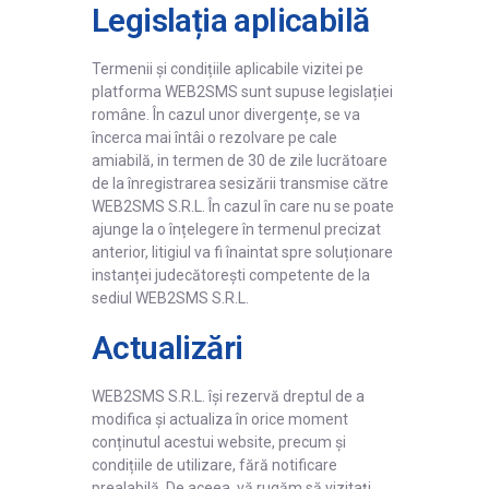
Legislația aplicabilă
Termenii și condițiile aplicabile vizitei pe
platforma WEB2SMS sunt supuse legislației
române. În cazul unor divergențe, se va
încerca mai întâi o rezolvare pe cale
amiabilă, in termen de 30 de zile lucrătoare
de la înregistrarea sesizării transmise către
WEB2SMS S.R.L. În cazul în care nu se poate
ajunge la o înțelegere în termenul precizat
anterior, litigiul va fi înaintat spre soluționare
instanței judecătorești competente de la
sediul WEB2SMS S.R.L.
Actualizări
WEB2SMS S.R.L. își rezervă dreptul de a
modifica și actualiza în orice moment
conținutul acestui website, precum și
condițiile de utilizare, fără notificare
prealabilă. De aceea, vă rugăm să vizitați