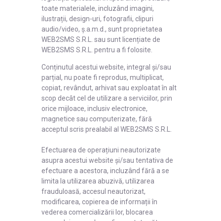
toate materialele, incluzând imagini,
ilustrații, design-uri, fotografii, clipuri
audio/video, ș.a.m.d., sunt proprietatea
WEB2SMS S.R.L. sau sunt licențiate de
WEB2SMS S.R.L. pentru a fi folosite.
Conținutul acestui website, integral și/sau
parțial, nu poate fi reprodus, multiplicat,
copiat, revândut, arhivat sau exploatat în alt
scop decât cel de utilizare a serviciilor, prin
orice mijloace, inclusiv electronice,
magnetice sau computerizate, fără
acceptul scris prealabil al WEB2SMS S.R.L.
Efectuarea de operațiuni neautorizate
asupra acestui website și/sau tentativa de
efectuare a acestora, incluzând fără a se
limita la utilizarea abuzivă, utilizarea
frauduloasă, accesul neautorizat,
modificarea, copierea de informații în
vederea comercializării lor, blocarea