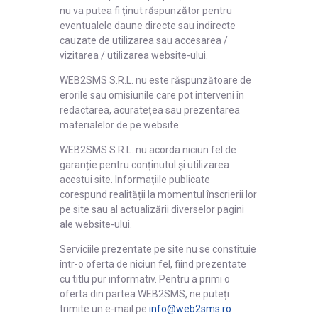
nu va putea fi ținut răspunzător pentru
eventualele daune directe sau indirecte
cauzate de utilizarea sau accesarea /
vizitarea / utilizarea website-ului.
WEB2SMS S.R.L. nu este răspunzătoare de
erorile sau omisiunile care pot interveni în
redactarea, acuratețea sau prezentarea
materialelor de pe website.
WEB2SMS S.R.L. nu acorda niciun fel de
garanție pentru conținutul și utilizarea
acestui site. Informațiile publicate
corespund realității la momentul înscrierii lor
pe site sau al actualizării diverselor pagini
ale website-ului.
Serviciile prezentate pe site nu se constituie
într-o oferta de niciun fel, fiind prezentate
cu titlu pur informativ. Pentru a primi o
oferta din partea WEB2SMS, ne puteți
trimite un e-mail pe
info@web2sms.ro