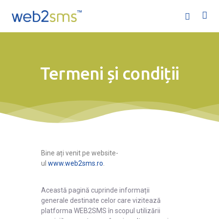
Termeni și condiții
Acasă
Servicii
Ofertă
Bine ați venit pe website-
ul
www.web2sms.ro
.
Companie
Această pagină cuprinde informații
Ajutor
generale destinate celor care vizitează
platforma WEB2SMS în scopul utilizării