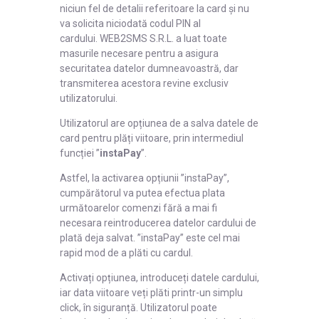
niciun fel de detalii referitoare la card și nu
va solicita niciodată codul PIN al
cardului. WEB2SMS S.R.L. a luat toate
masurile necesare pentru a asigura
securitatea datelor dumneavoastră, dar
transmiterea acestora revine exclusiv
utilizatorului.
Utilizatorul are opțiunea de a salva datele de
card pentru plăți viitoare, prin intermediul
funcției ”
instaPay
”.
Astfel, la activarea opțiunii ”instaPay”,
cumpărătorul va putea efectua plata
următoarelor comenzi fără a mai fi
necesara reintroducerea datelor cardului de
plată deja salvat. ”instaPay” este cel mai
rapid mod de a plăti cu cardul.
Activați opțiunea, introduceți datele cardului,
iar data viitoare veți plăti printr-un simplu
click, în siguranță. Utilizatorul poate