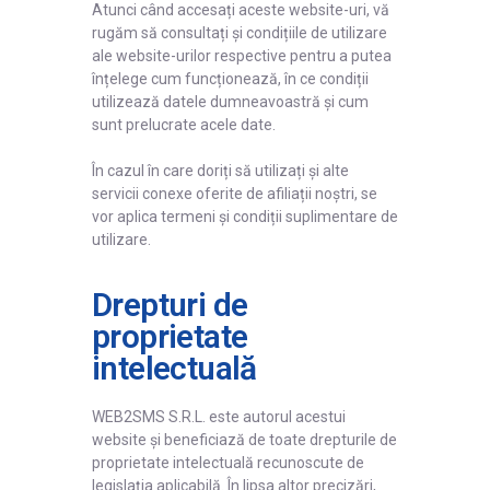
Atunci când accesați aceste website-uri, vă
rugăm să consultați și condițiile de utilizare
ale website-urilor respective pentru a putea
înțelege cum funcționează, în ce condiții
utilizează datele dumneavoastră și cum
sunt prelucrate acele date.
În cazul în care doriți să utilizați și alte
servicii conexe oferite de afiliații noștri, se
vor aplica termeni și condiții suplimentare de
utilizare.
Drepturi de
proprietate
intelectuală
WEB2SMS S.R.L. este autorul acestui
website și beneficiază de toate drepturile de
proprietate intelectuală recunoscute de
legislația aplicabilă. În lipsa altor precizări,