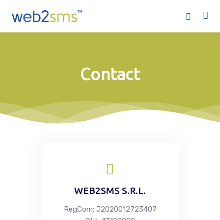
Contact
Acasă
Servicii
Ofertă
Companie
WEB2SMS S.R.L.
Ajutor
RegCom: J2020012723407