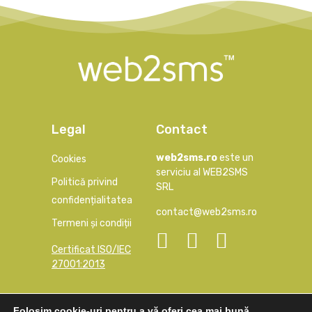
Legal
Contact
web2sms.ro
este un
Cookies
serviciu al WEB2SMS
Politică privind
SRL
confidențialitatea
contact@web2sms.ro
Termeni și condiții
Certificat ISO/IEC
27001:2013
Folosim cookie-uri pentru a vă oferi cea mai bună