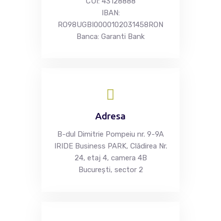
CUI: 43128888
Înregistrare
IBAN:
Autentificare
RO98UGBI0000102031458RON
Banca: Garanti Bank
Adresa
B-dul Dimitrie Pompeiu nr. 9-9A
IRIDE Business PARK, Clădirea Nr.
24, etaj 4, camera 4B
Bucureşti, sector 2