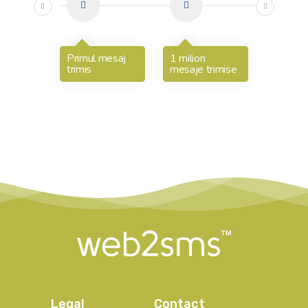
Primul mesaj
1 milion
100 de
trimis
mesaje trimise
milioan
mesaje 
Legal
Contact