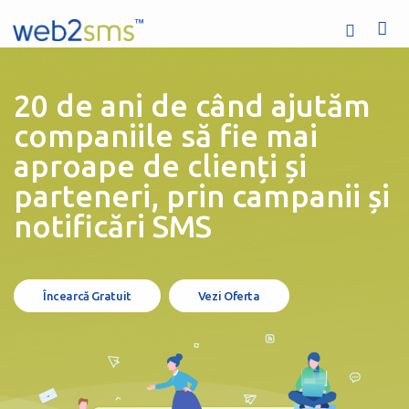
20 de ani de când ajutăm
companiile să fie mai
aproape de clienți și
parteneri, prin campanii și
Acasă
notificări SMS
Servicii
Ofertă
Încearcă Gratuit
Vezi Oferta
Companie
Ajutor